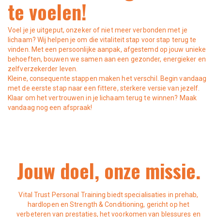
te voelen!
Voel je je uitgeput, onzeker of niet meer verbonden met je
lichaam? Wij helpen je om die vitaliteit stap voor stap terug te
vinden. Met een persoonlijke aanpak, afgestemd op jouw unieke
behoeften, bouwen we samen aan een gezonder, energieker en
zelfverzekerder leven.
Kleine, consequente stappen maken het verschil. Begin vandaag
met de eerste stap naar een fittere, sterkere versie van jezelf.
Klaar om het vertrouwen in je lichaam terug te winnen? Maak
vandaag nog een afspraak!
Jouw doel, onze missie.
Prehab
Strength & Conditioning
Prehab, oftewel preventieve training, is gericht op het
voorkomen van blessures voordat ze zich voordoen. Door
Hardlopen
Hyrox
Vital Trust Personal Training biedt specialisaties in prehab,
Door de uitgebreide expertise in zogenoemde Strength &
middel van oefeningen die lenigheid, coördinatie en kracht
hardlopen en Strength & Conditioning, gericht op het
Conditioning trainingen, helpen we je techniek
Yoga
Of je nu een beginnende loper bent die zijn eerste 5
Wil je gericht toewerken naar een HYROX of soortgelijke
verbeteren van prestaties, het voorkomen van blessures en
verbeteren, zorgen we ervoor dat je lichaam beter bestand